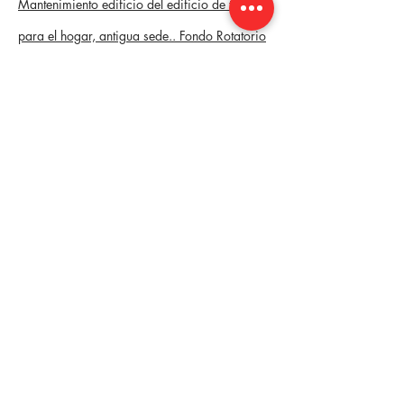
Mantenimiento
edificio del edificio de todo
para el hogar, antigua sede.. Fondo Rotatorio
de la Registraduria Nacional.
Remodelacion de baños Bloque H, Colegio
Jorge Washington, Cartagena.
DATOS DE
CONTACTO