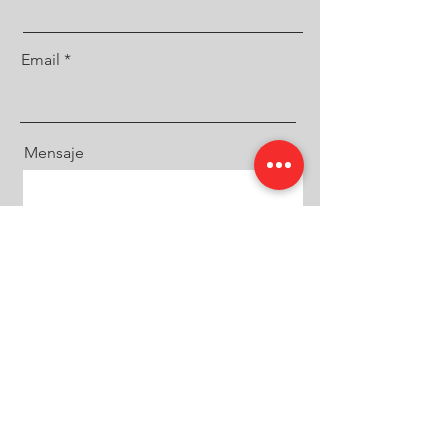
Email
Mensaje
Teléfono
Dirección
Subir archivo hv pdf
DATOS DE