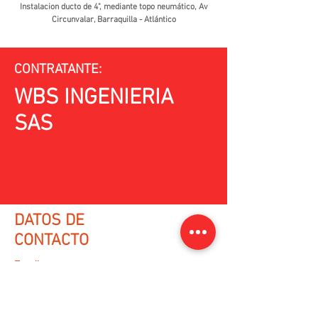
Instalacion ducto de 4", mediante topo neumático, Av
Circunvalar, Barraquilla - Atlántico
CONTRATANTE:
WBS INGENIERIA
SAS
DATOS DE
CONTACTO
Email:
varqing@gmail.com
WhatsApp:
(+57)
3218073100
/
(+57)
3013419056
Ir a formulario de contacto