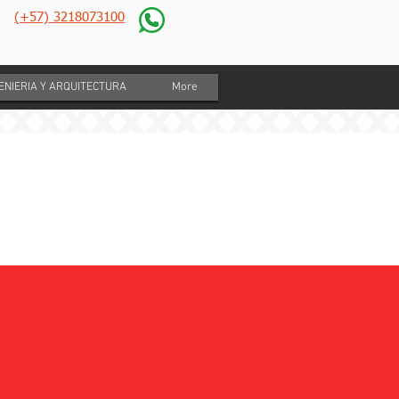
(+57) 3218073100
GENIERIA Y ARQUITECTURA
More
opo
reno -