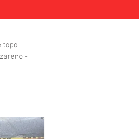
e topo
azareno -