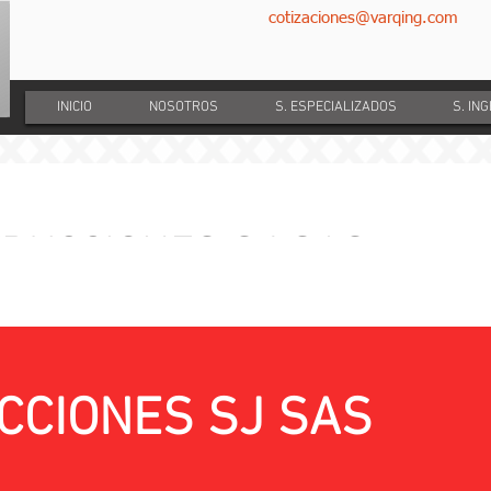
cotizaciones@varqing.com
INICIO
NOSOTROS
S. ESPECIALIZADOS
S. IN
RUCCIONES SJ SAS
es para la construccion de tunel, mediante t
para instalar ducto de 4", L=9m, Brr El Naza
CONTRATANTE:
CCIONES SJ SAS
EMPRESA