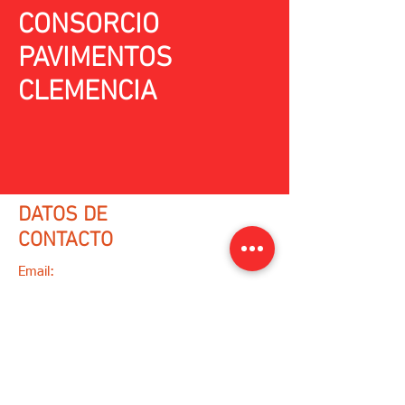
CONSORCIO
PAVIMENTOS
CLEMENCIA
DATOS DE
CONTACTO
Email:
varqing@gmail.com
WhatsApp:
(+57)
3218073100
/
(+57)
3013419056
Ir a formulario de contacto
Sigue a Varqing en: