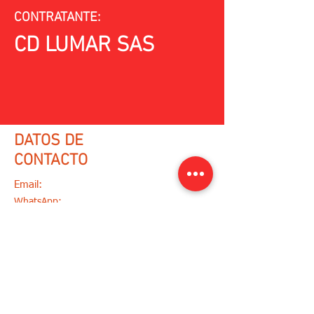
CONTRATANTE:
CD LUMAR SAS
DATOS DE
CONTACTO
Email:
varqing@gmail.com
WhatsApp:
(+57)
3218073100
/
(+57)
3013419056
Ir a formulario de contacto
Sigue a Varqing en:
Direccion:
Brr Los Calamares Mz 23 L 23 1 etp.