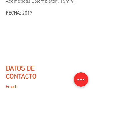
Acometidas Colombiaton. 15m 4”.
FECHA:
2017
DATOS DE
CONTACTO
Email:
varqing@gmail.com
WhatsApp:
(+57)
3218073100
/
(+57)
3013419056
Ir a formulario de contacto
Sigue a Varqing en: