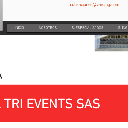
cotizaciones@varqing.com
INICIO
NOSOTROS
S. ESPECIALIZADOS
S. IN
A
 TRI EVENTS SAS