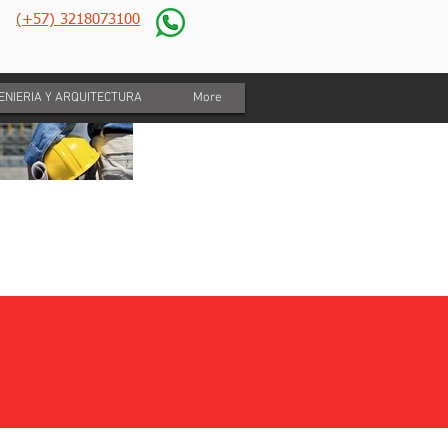
(+57) 3218073100
GENIERIA Y ARQUITECTURA
More