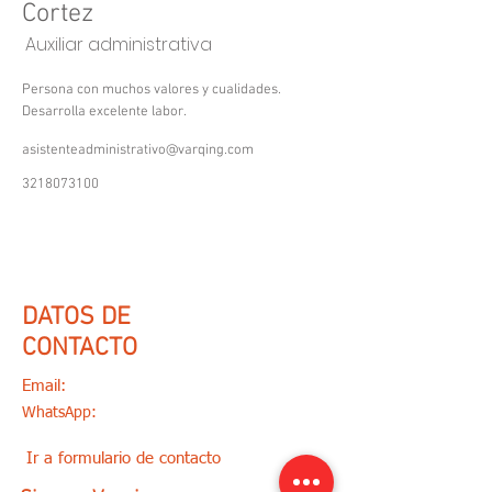
Cortez
Auxiliar administrativa
Persona con muchos valores y cualidades.
Desarrolla excelente labor.
asistenteadministrativo@varqing.com
3218073100
DATOS DE
CONTACTO
Email:
varqing@gmail.com
WhatsApp:
(+57)
3218073100
/
(+57)
3013419056
Ir a formulario de contacto