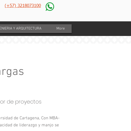
(+57) 3218073100
GENIERIA Y ARQUITECTURA
More
argas
tor de proyectos
versidad de Cartagena, Con MBA-
pacidad de liderazgo y manjo se