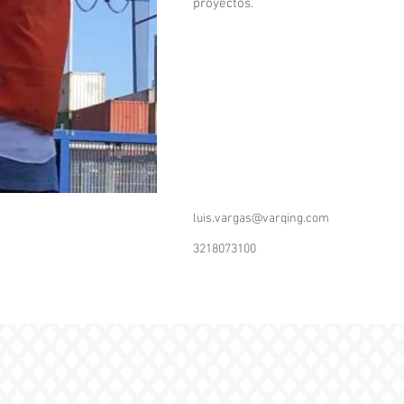
proyectos.
luis.vargas@varqing.com
3218073100