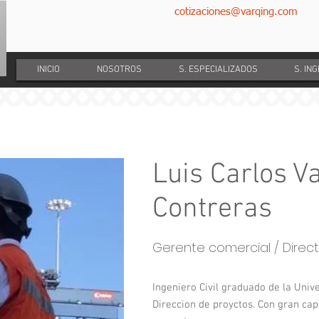
cotizaciones@varqing.com
INICIO
NOSOTROS
S. ESPECIALIZADOS
S. IN
Luis Carlos V
Contreras
Gerente comercial / Direc
Ingeniero Civil graduado de la Uni
Direccion de proyctos. Con gran ca