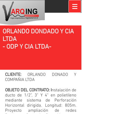
ORLANDO DONDADO Y CIA
LTDA
- ODP Y CIA LTDA-
CLIENTE:
ORLANDO DONADO Y
COMPAÑIA LTDA
OBJETO DEL CONTRATO: I
nstalación de
ducto de 1/2”, 3" Y 4" en polietileno
mediante sistema de Perforación
Horizontal dirigida. Longitud: 805m.
Proyecto ampliación de redes