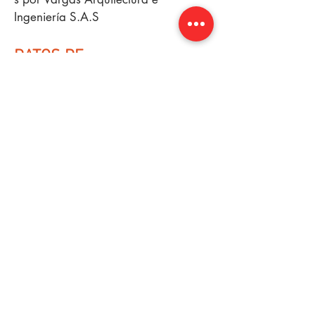
Ingeniería S.A.S
DATOS DE
CONTACTO
Email:
varqing@gmail.com
WhatsApp:
(+57)
3218073100
/
(+57)
3013419056
Ir a formulario de contacto
Sigue a Varqing en:
Direccion:
Brr Los Calamares Mz 23 L 23 1 etp.
Cartagena - Colombia.
NAVEGACIÓN
DEL
SITIO
NOSOTROS