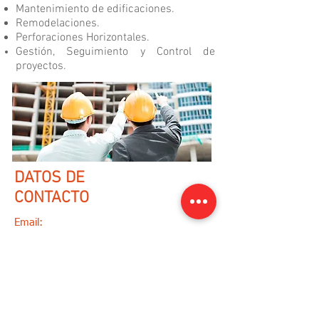
Mantenimiento de edificaciones.
Remodelaciones.
Perforaciones Horizontales.
Gestión, Seguimiento y Control de
proyectos.
DATOS DE
CONTACTO
Email:
varqing@gmail.com
WhatsApp:
(+57)
3218073100
/
(+57)
3013419056
Ir a formulario de contacto
Sigue a Varqing en: