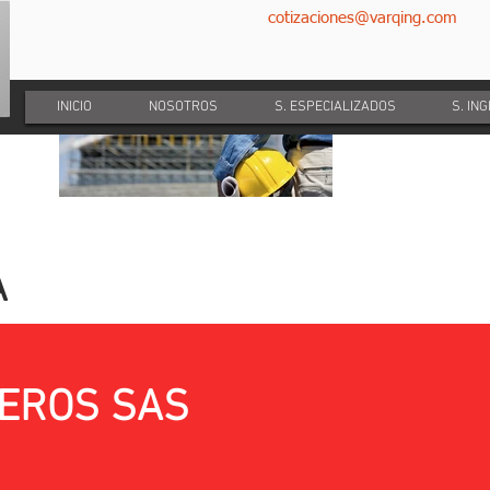
cotizaciones@varqing.com
INICIO
NOSOTROS
S. ESPECIALIZADOS
S. IN
A
IEROS SAS