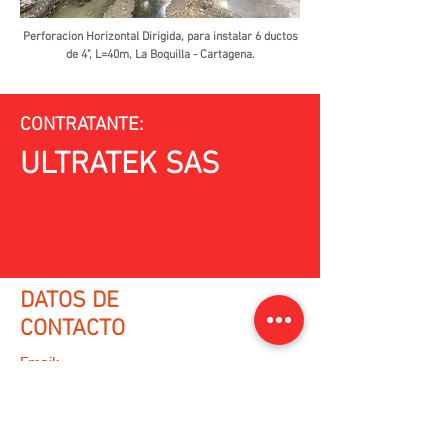
Perforacion Horizontal Dirigida, para instalar 6 ductos
de 4", L=40m, La Boquilla - Cartagena.
CONTRATANTE:
ULTRATEK SAS
DATOS DE
CONTACTO
Email:
varqing@gmail.com
WhatsApp:
(+57)
3218073100
/
(+57)
3013419056
Ir a formulario de contacto