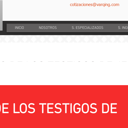
cotizaciones@varqing.com
INICIO
NOSOTROS
S. ESPECIALIZADOS
S. IN
O DE LOS TESTIGOS DE J
es para la construccion de tunel, mediante p
on topo, para instalar ducto de 4", Brr Colo
CONTRATANTE:
E LOS TESTIGOS DE
EMPRESA