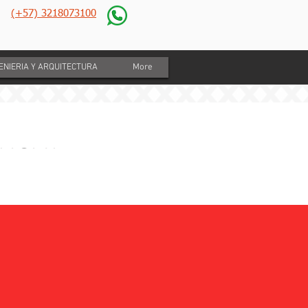
(+57) 3218073100
GENIERIA Y ARQUITECTURA
More
EHOVA
erforacion
mbiaton,