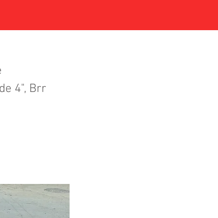
e
e 4", Brr