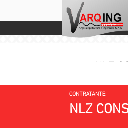
NLZ C
Obras civil
horizontal,
CONTRATANTE:
NLZ CON