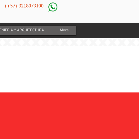
(+57) 3218073100
GENIERIA Y ARQUITECTURA
More
foracion