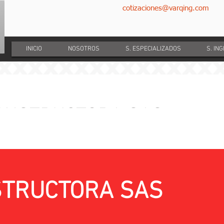
cotizaciones@varqing.com
INICIO
NOSOTROS
S. ESPECIALIZADOS
S. IN
ONSTRUCTORA SAS
es para construccion de tunel, mediante per
 Turbaco - Bolivar. L=60m
CONTRATANTE:
STRUCTORA SAS
EMPRESA