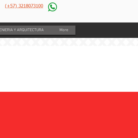
(+57) 3218073100
GENIERIA Y ARQUITECTURA
More
to de