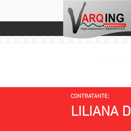
LILIA
Tramite ant
vivienda.
CONTRATANTE:
LILIANA 