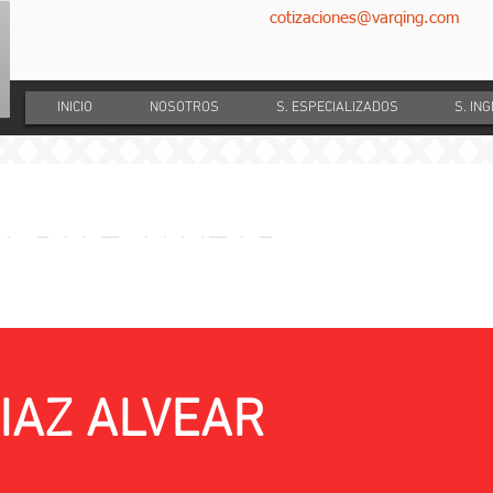
cotizaciones@varqing.com
INICIO
NOSOTROS
S. ESPECIALIZADOS
S. IN
NA DIAZ ALVEAR
e curaduria: Actividades para reconocimien
CONTRATANTE:
DIAZ ALVEAR
EMPRESA