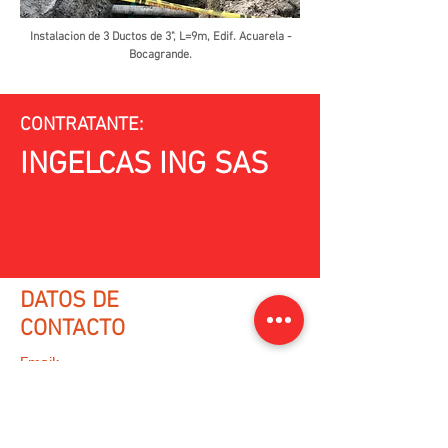
Instalacion de 3 Ductos de 3", L=9m, Edif. Acuarela -
Bocagrande.
CONTRATANTE:
INGELCAS ING SAS
DATOS DE
CONTACTO
Email:
varqing@gmail.com
WhatsApp:
(+57)
3218073100
/
(+57)
3013419056
Ir a formulario de contacto