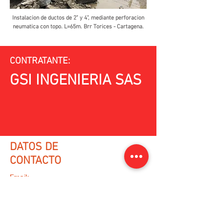
Instalacion de ductos de 2" y 4", mediante perforacion
neumatica con topo. L=65m. Brr Torices - Cartagena.
CONTRATANTE:
GSI INGENIERIA SAS
DATOS DE
CONTACTO
Email:
varqing@gmail.com
WhatsApp:
(+57)
3218073100
/
(+57)
3013419056
Ir a formulario de contacto