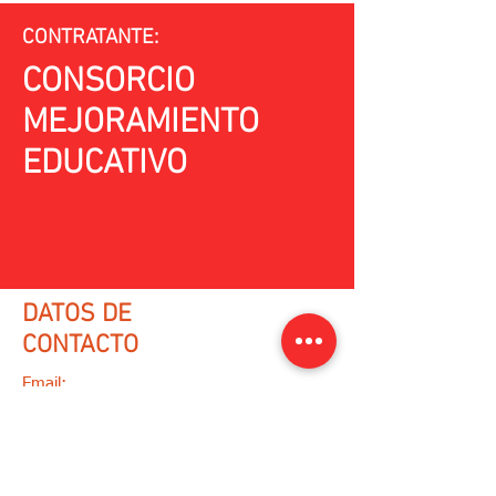
CONTRATANTE:
CONSORCIO
MEJORAMIENTO
EDUCATIVO
DATOS DE
CONTACTO
Email:
varqing@gmail.com
WhatsApp:
(+57)
3218073100
/
(+57)
3013419056
Ir a formulario de contacto