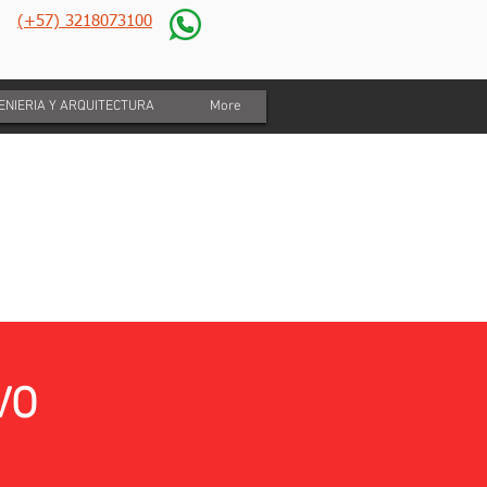
(+57) 3218073100
GENIERIA Y ARQUITECTURA
More
VO