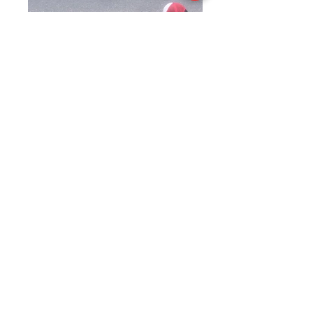
DATOS DE
CONTACTO
Email:
varqing@gmail.com
WhatsApp:
(+57)
3218073100
/