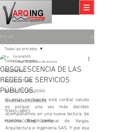
Entrada
Todas las entradas
VarqingSAS
Todas las entradas
19 may 2020
8 min de lectura
OBSOLESCENCIA DE LAS
INGENIERÍA
REDES DE SERVICIOS
ARQUITECTURA
PÚBLICOS.
NUEVAS TECNOLOGÍAS
Si estas recibiendo este cordial saludo 
TENDENCIAS GLOBALES
es porque una vez más decides 
TEMAS LIBRES
acompañarnos en una nueva lectura, de 
nuestro Blog semanal de Vargas 
PERFORACION HORIZONTAL
Arquitectura e Ingeniería SAS. Y por esa 