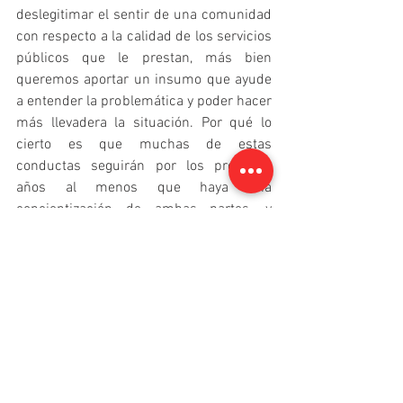
deslegitimar el sentir de una comunidad 
con respecto a la calidad de los servicios 
públicos que le prestan, más bien 
queremos aportar un insumo que ayude 
a entender la problemática y poder hacer 
más llevadera la situación. Por qué lo 
cierto es que muchas de estas 
conductas seguirán por los próximos 
años al menos que haya una 
concientización de ambas partes, y 
entender cuáles son las obligaciones y 
responsabilidades para con el sistema. Y 
no sea utilizado como la excusa para la 
desidia y dejadez de parte de los 
operadores, aduciendo poca capacidad 
de inversión en modernización de redes.
A las empresas de servicios les 