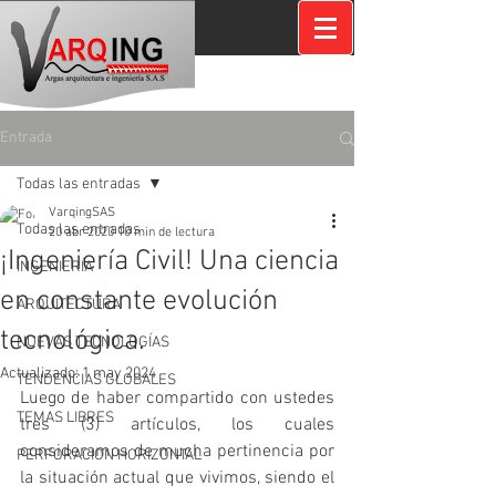
Entrada
Todas las entradas
VarqingSAS
Todas las entradas
20 abr 2020
10 min de lectura
¡Ingeniería Civil! Una ciencia
INGENIERÍA
en constante evolución
ARQUITECTURA
tecnológica.
NUEVAS TECNOLOGÍAS
Actualizado:
1 may 2024
TENDENCIAS GLOBALES
Luego de haber compartido con ustedes 
TEMAS LIBRES
tres (3) artículos, los cuales 
consideramos de mucha pertinencia por 
PERFORACION HORIZONTAL
la situación actual que vivimos, siendo el 